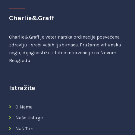
Charlie&Graff
Charlie&Graff je veterinarska ordinacija posvećena
zdravlju i sreći vaših ljubimaca. Pružamo vrhunsku
negu, dijagnostiku i hitne intervencije na Novom
Beogradu.
Istražite
O Nama
Naše Usluge
Naš Tim