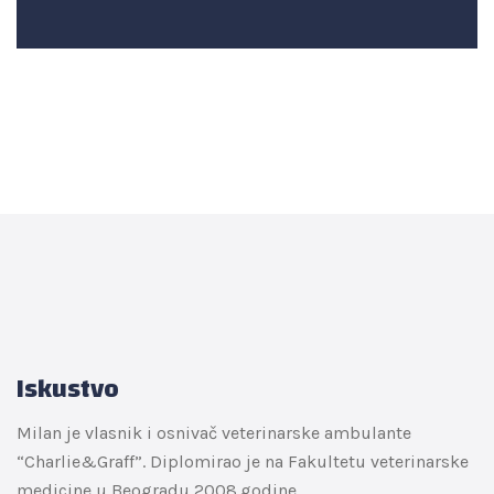
Iskustvo
Milan je vlasnik i osnivač veterinarske ambulante
“Charlie&Graff”. Diplomirao je na Fakultetu veterinarske
medicine u Beogradu 2008.godine.