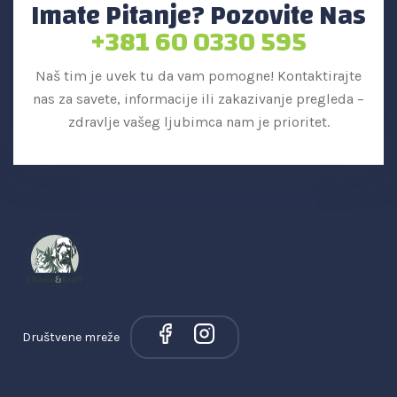
Imate Pitanje? Pozovite Nas
+381 60 0330 595
Naš tim je uvek tu da vam pomogne! Kontaktirajte
nas za savete, informacije ili zakazivanje pregleda –
zdravlje vašeg ljubimca nam je prioritet.
Društvene mreže