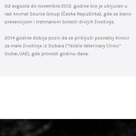
Od avgusta do novembra 2012. godine bio je ukljucen u
rad Animal Source Group (Česka Republika), gde se bavio
prevencijom i tretmanom bolesti divljih životinja.
2014 godine dobija poziv da se priključi poznatoj klinici
za male životinje iz Dubaia (“Noble Veterinary Clinic”
Dubai,UAE), gde provodi godinu dana.