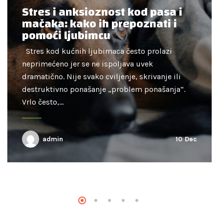
Stres i anksioznost kod pasa i
mačaka: kako ih prepoznati i
pomoći ljubimcu
Stres kod kućnih ljubimaca često prolazi
neprimećeno jer se ne ispoljava uvek
dramatično. Nije svako cviljenje, skrivanje ili
destruktivno ponašanje „problem ponašanja“.
Vrlo često,…
admin
10
Dec