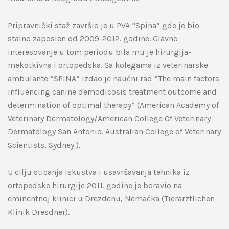
Pripravnički staž završio je u PVA “Spina” gde je bio
stalno zaposlen od 2009-2012. godine. Glavno
interesovanje u tom periodu bila mu je hirurgija-
mekotkivna i ortopedska. Sa kolegama iz veterinarske
ambulante “SPINA” izdao je naučni rad “The main factors
influencing canine demodicosis treatment outcome and
determination of optimal therapy” (American Academy of
Veterinary Dermatology/American College Of Veterinary
Dermatology San Antonio. Australian College of Veterinary
Scientists, Sydney ).
U cilju sticanja iskustva i usavršavanja tehnika iz
ortopedske hirurgije 2011. godine je boravio na
eminentnoj klinici u Drezdenu, Nemačka (Tierärztlichen
Klinik Dresdner).