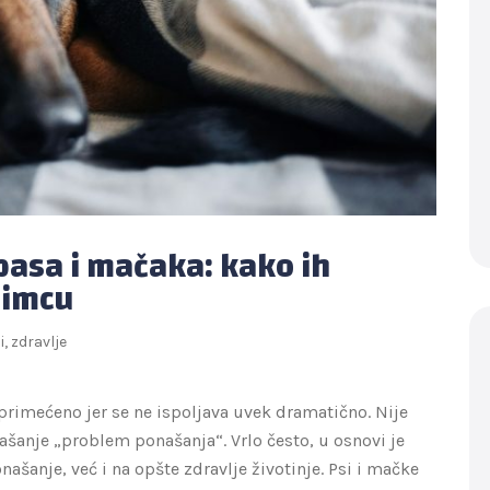
pasa i mačaka: kako ih
bimcu
i
,
zdravlje
rimećeno jer se ne ispoljava uvek dramatično. Nije
našanje „problem ponašanja“. Vrlo često, u osnovi je
ašanje, već i na opšte zdravlje životinje. Psi i mačke