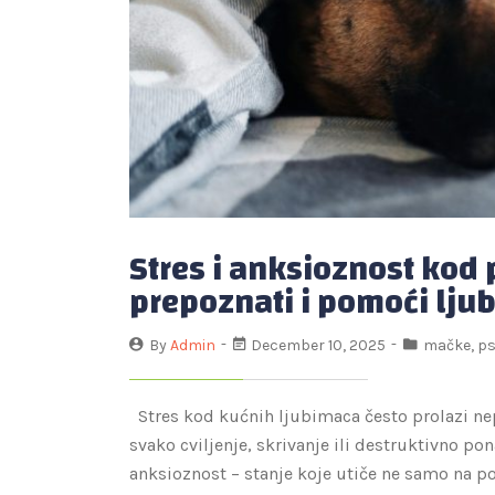
Stres i anksioznost kod 
prepoznati i pomoći lju
By
Admin
December 10, 2025
mačke
,
ps
Stres kod kućnih ljubimaca često prolazi nep
svako cviljenje, skrivanje ili destruktivno po
anksioznost – stanje koje utiče ne samo na pon