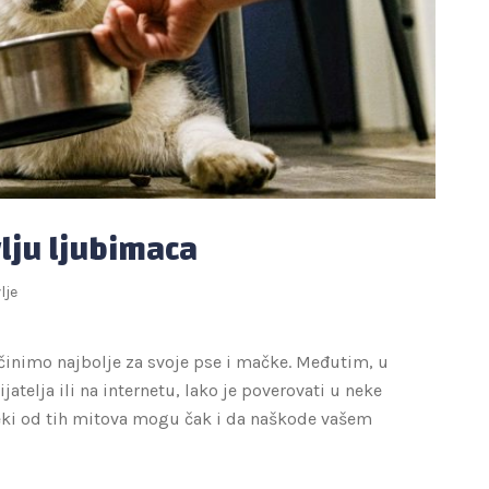
vlju ljubimaca
lje
 činimo najbolje za svoje pse i mačke. Međutim, u
telja ili na internetu, lako je poverovati u neke
 Neki od tih mitova mogu čak i da naškode vašem