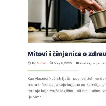
Mitovi i činjenice o zdra
By
Admin
May 6, 2025
mačke
,
psi
,
zdrav
Kao vlasnici kućnih ljubimaca, svi želimo da
moru informacija koje čujemo od komšija, prija
tvrdnje koje zvuče logično – ali nisu tačne.
ljubimcu…