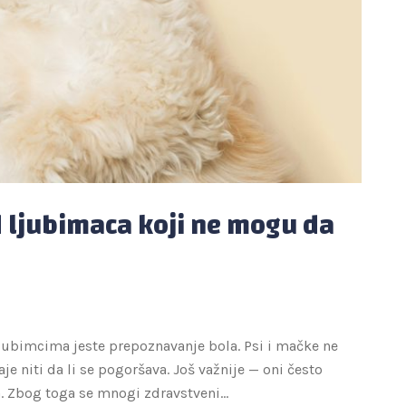
 ljubimaca koji ne mogu da
jubimcima jeste prepoznavanje bola. Psi i mačke ne
e niti da li se pogoršava. Još važnije — oni često
ka. Zbog toga se mnogi zdravstveni…