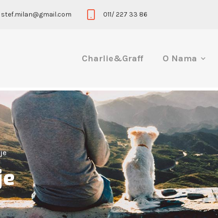
stef.milan@gmail.com
011/ 227 33 86
Charlie&Graff
O Nama
je
je