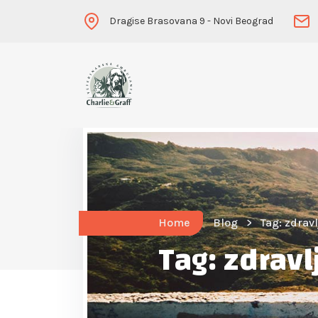
Dragise Brasovana 9 - Novi Beograd
Home
Blog
Tag: zdravl
Tag:
zdravl