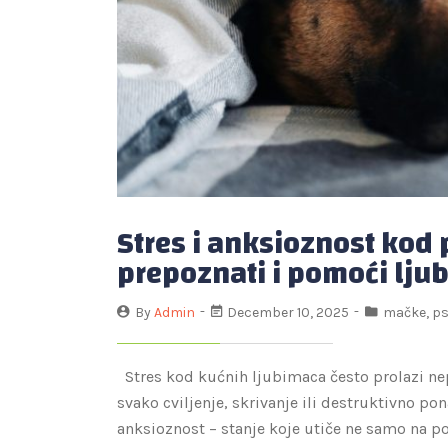
Stres i anksioznost kod 
prepoznati i pomoći lju
By
Admin
December 10, 2025
mačke
,
ps
Stres kod kućnih ljubimaca često prolazi nep
svako cviljenje, skrivanje ili destruktivno po
anksioznost – stanje koje utiče ne samo na pon