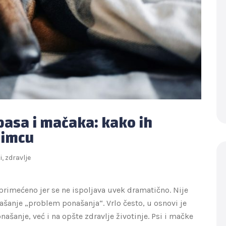
pasa i mačaka: kako ih
bimcu
i
,
zdravlje
rimećeno jer se ne ispoljava uvek dramatično. Nije
našanje „problem ponašanja“. Vrlo često, u osnovi je
ašanje, već i na opšte zdravlje životinje. Psi i mačke