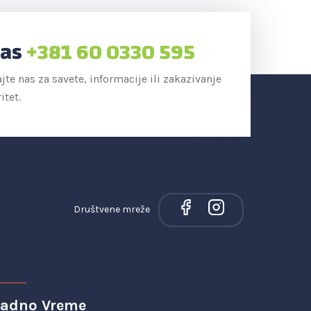
Nas
+381 60 0330 595
e nas za savete, informacije ili zakazivanje
itet.
Društvene mreže
adno Vreme