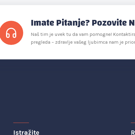
Imate Pitanje? Pozovite 
Naš tim je uvek tu da vam pomogne! Kontaktirajt
pregleda – zdravlje vašeg ljubimca nam je prior
Istražite
R