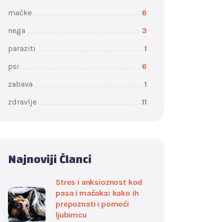
mačke
6
nega
3
paraziti
1
psi
6
zabava
1
zdravlje
11
Najnoviji Članci
Stres i anksioznost kod
pasa i mačaka: kako ih
prepoznati i pomoći
ljubimcu