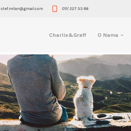
stef.milan@gmail.com
011/ 227 33 86
Charlie&Graff
O Nama