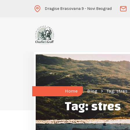
Dragise Brasovana 9 - Novi Beograd
Home
Blog
Tag: stres
Tag:
stres