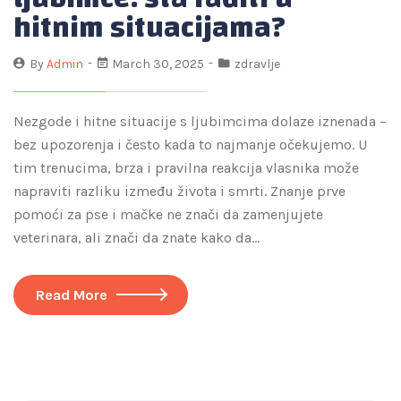
hitnim situacijama?
By
Admin
March 30, 2025
zdravlje
Nezgode i hitne situacije s ljubimcima dolaze iznenada –
bez upozorenja i često kada to najmanje očekujemo. U
tim trenucima, brza i pravilna reakcija vlasnika može
napraviti razliku između života i smrti. Znanje prve
pomoći za pse i mačke ne znači da zamenjujete
veterinara, ali znači da znate kako da…
Read More