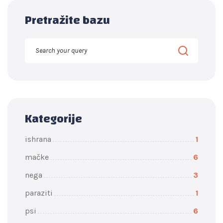
Pretražite bazu
Kategorije
ishrana
1
mačke
6
nega
3
paraziti
1
psi
6