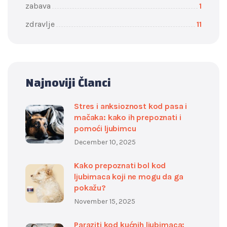
zabava
1
zdravlje
11
Najnoviji Članci
Stres i anksioznost kod pasa i
mačaka: kako ih prepoznati i
pomoći ljubimcu
December 10, 2025
Kako prepoznati bol kod
ljubimaca koji ne mogu da ga
pokažu?
November 15, 2025
Paraziti kod kućnih ljubimaca: