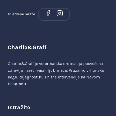
Društvene mreže
Charlie&Graff
Charlie&Graff je veterinarska ordinacija posvećena
zdravlju i sreći vaših ljubimaca. Pružamo vrhunsku
negu, dijagnostiku i hitne intervencije na Novom
Beogradu.
Istražite