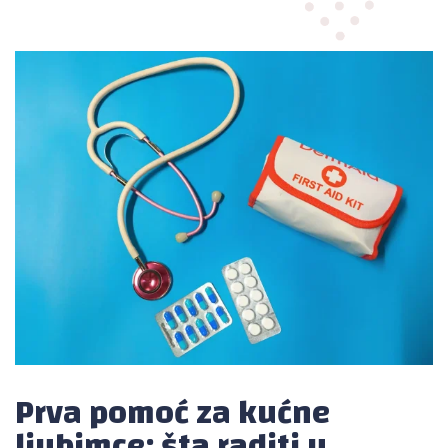
Prva pomoć za kućne
ljubimce: šta raditi u