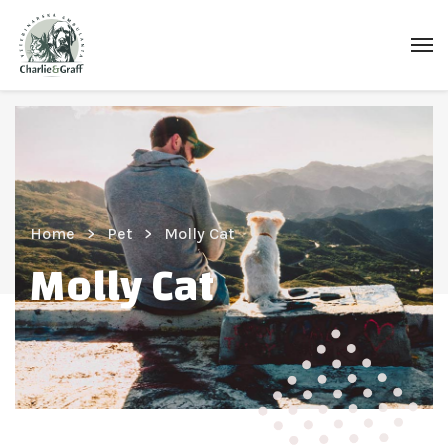
Home
Pet
Molly Cat
Molly Cat